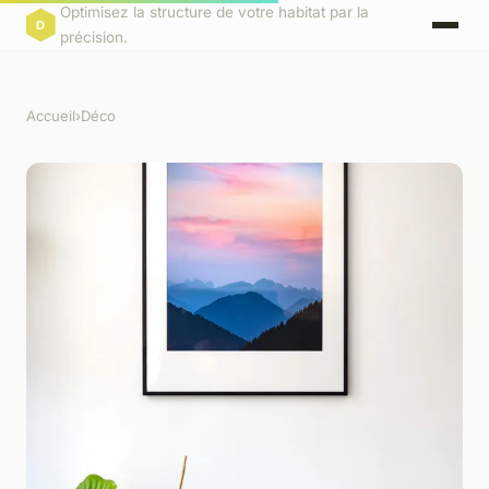
Optimisez la structure de votre habitat par la
précision.
Accueil
›
Déco