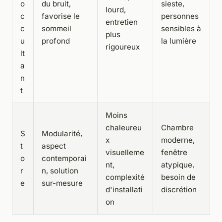
o
du bruit,
sieste,
lourd,
c
favorise le
personnes
entretien
c
sommeil
sensibles à
plus
u
profond
la lumière
rigoureux
lt
a
n
t
Moins
chaleureu
Chambre
S
Modularité,
x
moderne,
t
aspect
visuelleme
fenêtre
o
contemporai
nt,
atypique,
r
n, solution
complexité
besoin de
e
sur-mesure
d'installati
discrétion
on