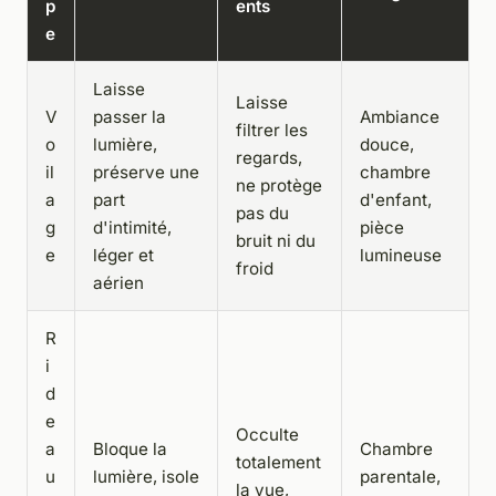
p
ents
e
Laisse
Laisse
V
passer la
Ambiance
filtrer les
o
lumière,
douce,
regards,
il
préserve une
chambre
ne protège
a
part
d'enfant,
pas du
g
d'intimité,
pièce
bruit ni du
e
léger et
lumineuse
froid
aérien
R
i
d
e
Occulte
a
Bloque la
Chambre
totalement
u
lumière, isole
parentale,
la vue,