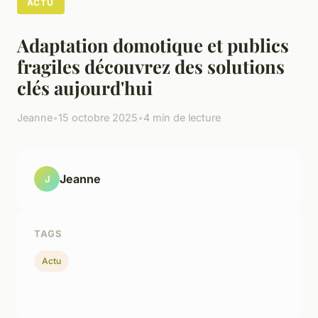
ACTU
Adaptation domotique et publics
fragiles découvrez des solutions
clés aujourd'hui
Jeanne
•
15 octobre 2025
•
4 min de lecture
Jeanne
J
TAGS
Actu