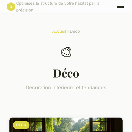
Optimisez la structure de votre habitat par la
précision.
Accueil
› Déco
🎨
Déco
Décoration intérieure et tendances
DÉCO