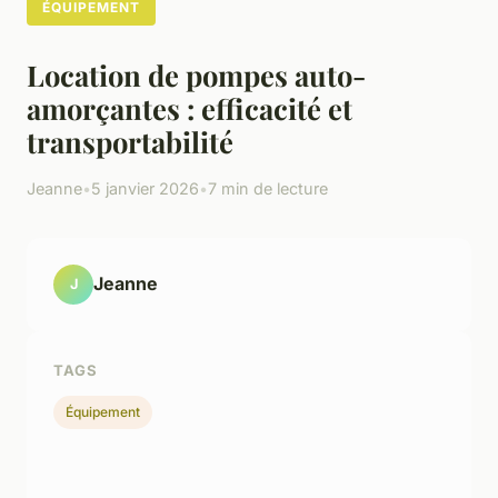
ÉQUIPEMENT
Location de pompes auto-
amorçantes : efficacité et
transportabilité
Jeanne
•
5 janvier 2026
•
7 min de lecture
Jeanne
J
TAGS
Équipement