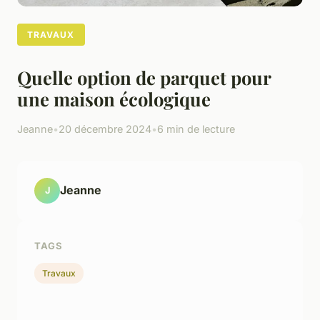
TRAVAUX
Quelle option de parquet pour
une maison écologique
Jeanne
•
20 décembre 2024
•
6 min de lecture
Jeanne
J
TAGS
Travaux