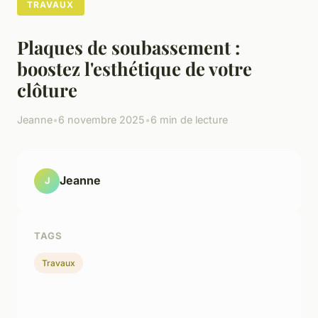
TRAVAUX
Plaques de soubassement :
boostez l'esthétique de votre
clôture
Jeanne
•
6 novembre 2025
•
6 min de lecture
Jeanne
J
TAGS
Travaux