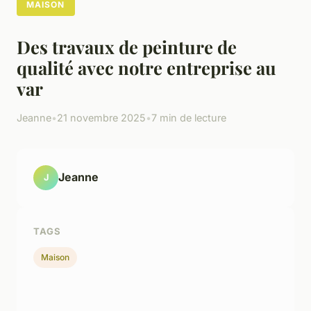
MAISON
Des travaux de peinture de
qualité avec notre entreprise au
var
Jeanne
•
21 novembre 2025
•
7 min de lecture
Jeanne
J
TAGS
Maison